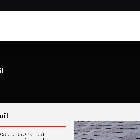
il
uil
eau d’asphalte à