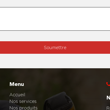
Soumettre
Menu
Accueil
N
Nos services
Nos produits
R