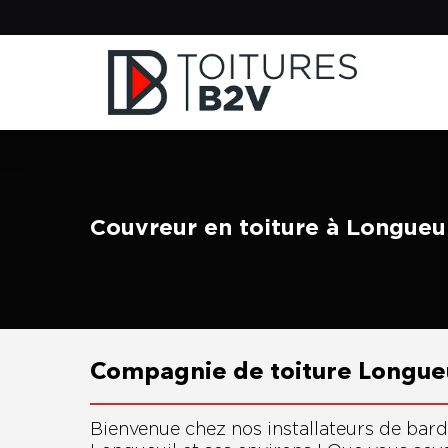
Skip
to
main
content
Couvreur en toiture à Longueu
Compagnie de toiture Longue
Bienvenue chez nos installateurs de bard