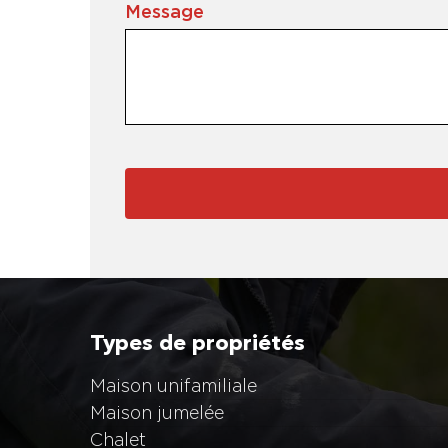
Message
Types de propriétés
Maison unifamiliale
Maison jumelée
Chalet