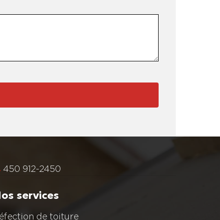
450 912-2450
os services
éfection de toiture