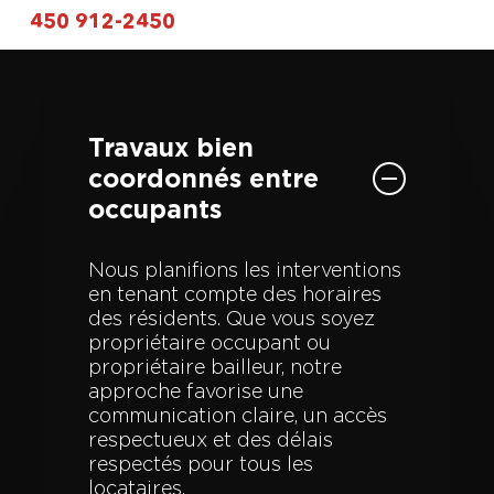
toits plats. Nous proposons des
450 912-2450
produits robustes et esthétiques,
faciles à entretenir, qui s’intègrent
harmonieusement au style urbain
typique de la Rive-Sud.
Travaux bien
coordonnés entre
occupants
Nous planifions les interventions
en tenant compte des horaires
des résidents. Que vous soyez
propriétaire occupant ou
propriétaire bailleur, notre
approche favorise une
communication claire, un accès
respectueux et des délais
respectés pour tous les
locataires.