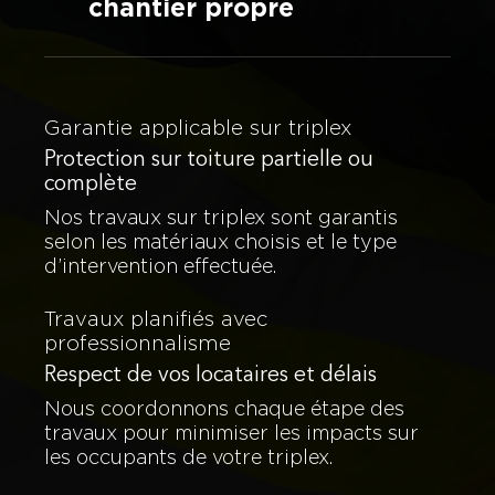
chantier propre
incluant les matériaux
recommandés, les étapes des
travaux, la durée estimée et les
Notre équipe s’assure que le
garanties offertes sur les
chantier reste propre et
produits et l’installation.
sécuritaire. Nous protégeons les
Garantie applicable sur triplex
balcons, entrées, escaliers
Protection sur toiture partielle ou
extérieurs et jardins lors des
complète
travaux, et nous assurons un
nettoyage complet à la fin du
Nos travaux sur triplex sont garantis
projet. La satisfaction des
selon les matériaux choisis et le type
résidents est toujours une
d’intervention effectuée.
priorité.
Travaux planifiés avec
professionnalisme
Respect de vos locataires et délais
Nous coordonnons chaque étape des
travaux pour minimiser les impacts sur
les occupants de votre triplex.