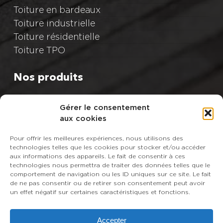
Toiture en bardeaux
Toiture industrielle
Toiture résidentielle
Toiture TPO
Nos produits
IKO
Gérer le consentement
Atlas Roofing
aux cookies
BP
CertainTeed
Pour offrir les meilleures expériences, nous utilisons des
technologies telles que les cookies pour stocker et/ou accéder
GAF
aux informations des appareils. Le fait de consentir à ces
Malarkey Roofing Products
technologies nous permettra de traiter des données telles que le
comportement de navigation ou les ID uniques sur ce site. Le fait
Owens Corning
de ne pas consentir ou de retirer son consentement peut avoir
PABCO Roofing Products
un effet négatif sur certaines caractéristiques et fonctions.
Tamko Building Products
Accepter